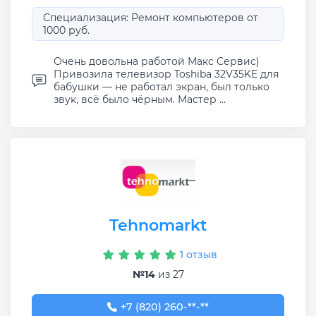
Специализация: Ремонт компьютеров от
1000 руб.
Очень довольна работой Макс Сервис)
Привозила телевизор Toshiba 32V35KE для
бабушки — не работал экран, был только
звук, всё было чёрным. Мастер ...
Tehnomarkt
1 отзыв
№14
из 27
+7 (820) 260-36-10
+7 (820) 260-**-**