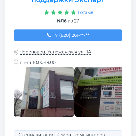
1 отзыв
№16
из 27
+7 (820) 261-11-33
+7 (820) 261-**-**
Череповец, Устюженская ул., 1А
пн-пт 10:00-18:00
Специализация: Ремонт компьютеров