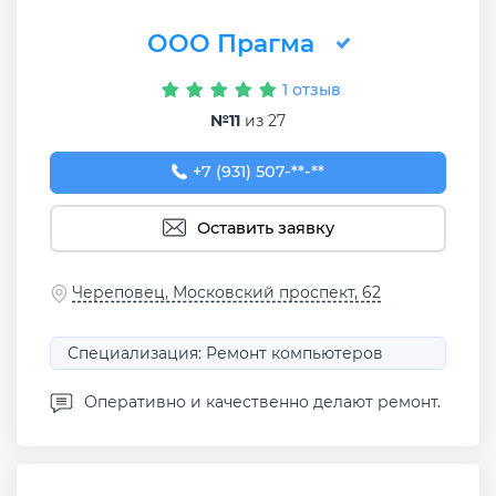
OOO Прагма
1 отзыв
№11
из 27
+7 (931) 507-02-47
+7 (931) 507-**-**
Оставить заявку
Череповец, Московский проспект, 62
Специализация: Ремонт компьютеров
Оперативно и качественно делают ремонт.