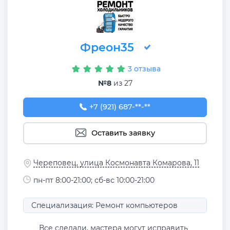
Фреон35
3 отзыва
№8
из 27
+7 (921) 687-85-34
+7 (921) 687-**-**
Оставить заявку
Череповец, улица Космонавта Комарова, 11
пн-пт 8:00-21:00; сб-вс 10:00-21:00
Специализация: Ремонт компьютеров
Все сделали, мастера могут исправить