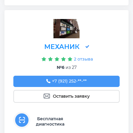
МЕХАНИК
2 отзыва
№6
из 27
+7 (921) 252-83-68
+7 (921) 252-**-**
Оставить заявку
Бесплатная
диагностика