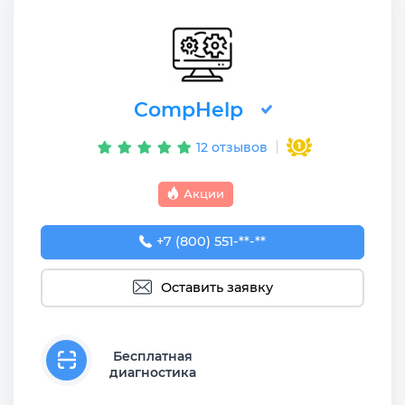
CompHelp
12 отзывов
Акции
+7 (800) 551-74-09
+7 (800) 551-**-**
Оставить заявку
Бесплатная
диагностика