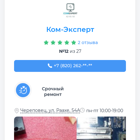
Ком-Эксперт
2 отзыва
№12
из 27
+7 (820) 262-91-50
+7 (820) 262-**-**
Срочный
ремонт
Череповец, ул. Раахе, 54А
пн-пт 10:00-19:00