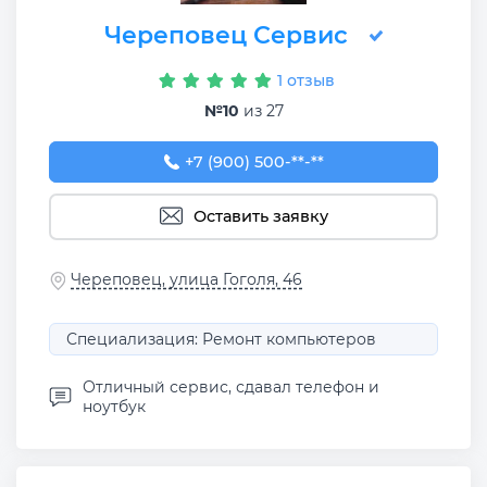
Череповец Сервис
1 отзыв
№10
из 27
+7 (900) 500-29-16
+7 (900) 500-**-**
Оставить заявку
Череповец, улица Гоголя, 46
Специализация: Ремонт компьютеров
Отличный сервис, сдавал телефон и
ноутбук