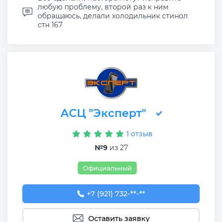
любую проблему, второй раз к ним
обращаюсь, делали холодильник стинол
стн 167
АСЦ "Эксперт"
1 отзыв
№9
из 27
Официальный
+7 (921) 732-55-21
+7 (921) 732-**-**
Оставить заявку