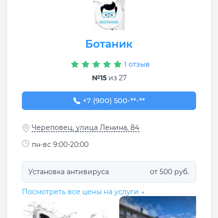
Ботаник
1 отзыв
№15
из 27
+7 (900) 500-50-68
+7 (900) 500-**-**
Череповец, улица Ленина, 84
пн-вс 9:00-20:00
Установка антивируса
от 500 руб.
Посмотреть все цены на услуги →