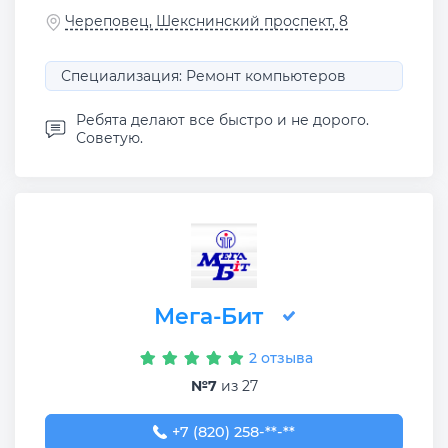
Череповец, Шекснинский проспект, 8
Специализация: Ремонт компьютеров
Ребята делают все быстро и не дорого.
Советую.
Мега-Бит
2 отзыва
№7
из 27
+7 (820) 258-01-80
+7 (820) 258-**-**