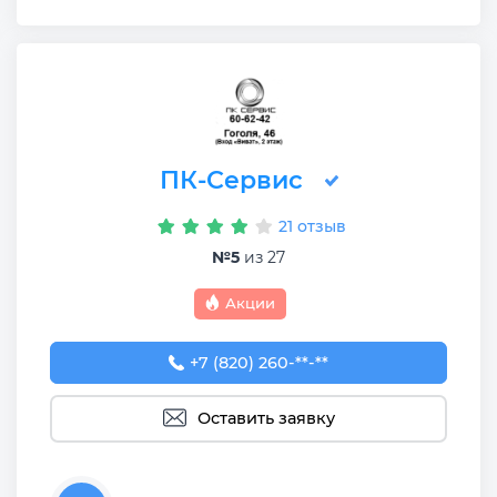
ПК-Сервис
21 отзыв
№5
из 27
Акции
+7 (820) 260-62-42
+7 (820) 260-**-**
Оставить заявку