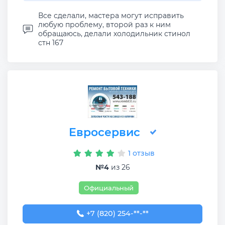
Все сделали, мастера могут исправить
любую проблему, второй раз к ним
обращаюсь, делали холодильник стинол
стн 167
Евросервис
1 отзыв
№4
из 26
Официальный
+7 (820) 254-31-88
+7 (820) 254-**-**