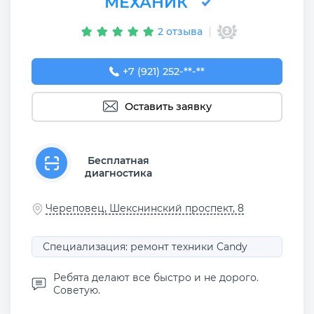
МЕХАНИК
2 отзыва
+7 (921) 252-83-68
+7 (921) 252-**-**
Оставить заявку
Бесплатная
диагностика
Череповец, Шекснинский проспект, 8
Специализация: ремонт техники Candy
Ребята делают все быстро и не дорого.
Советую.