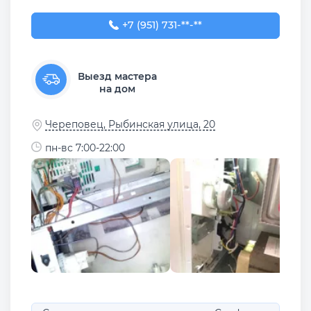
+7 (951) 731-63-13
+7 (951) 731-**-**
Выезд мастера
на дом
Череповец, Рыбинская улица, 20
пн-вс 7:00-22:00