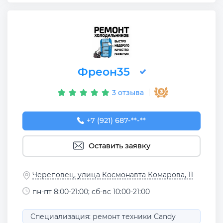
Фреон35
3 отзыва
+7 (921) 687-85-34
+7 (921) 687-**-**
Оставить заявку
Череповец, улица Космонавта Комарова, 11
пн-пт 8:00-21:00; сб-вс 10:00-21:00
Специализация: ремонт техники Candy