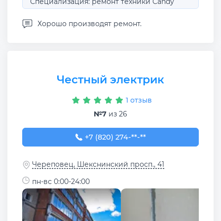
Специализация: ремонт техники Candy
Хорошо производят ремонт.
Честный электрик
1 отзыв
№7
из 26
+7 (820) 274-25-24
+7 (820) 274-**-**
Череповец, Шекснинский просп., 41
пн-вс 0:00-24:00