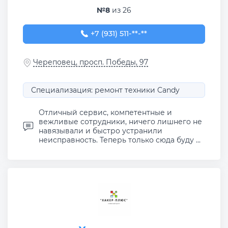
№8
из 26
+7 (931) 511-04-15
+7 (931) 511-**-**
Череповец, просп. Победы, 97
Специализация: ремонт техники Candy
Отличный сервис, компетентные и
вежливые сотрудники, ничего лишнего не
навязывали и быстро устранили
неисправность. Теперь только сюда буду ...