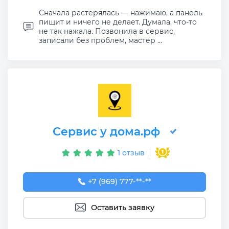
Сначала растерялась — нажимаю, а панель
пищит и ничего не делает. Думала, что-то
не так нажала. Позвонила в сервис,
записали без проблем, мастер ...
Сервис у дома.рф
1 отзыв
+7 (969) 777-50-55
+7 (969) 777-**-**
Оставить заявку