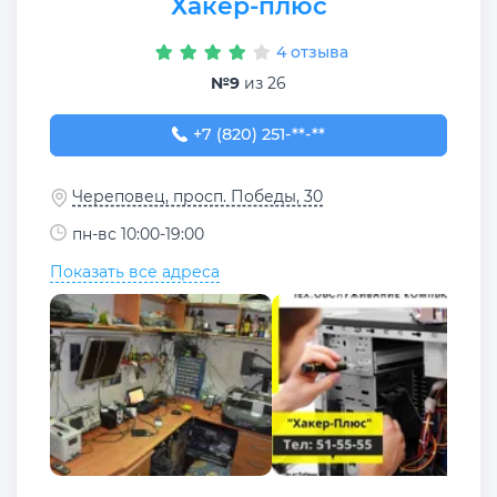
Хакер-плюс
4 отзыва
№9
из 26
+7 (820) 251-55-55
+7 (820) 251-**-**
Череповец, просп. Победы, 30
пн-вс 10:00-19:00
Показать все адреса