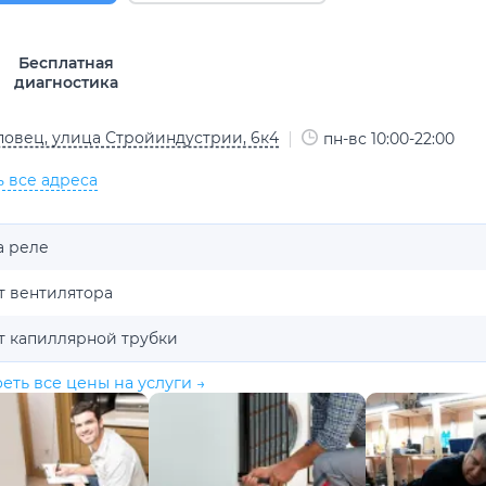
Бесплатная
диагностика
овец, улица Стройиндустрии, 6к4
пн-вс 10:00-22:00
ь все адреса
а реле
т вентилятора
т капиллярной трубки
еть все цены на услуги →