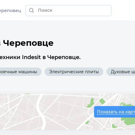
ереповец
в Череповце
хники Indesit в Череповце.
моечные машины
Электрические плиты
Духовые 
Показать на кар