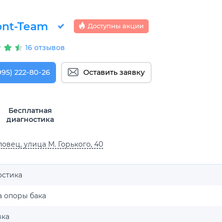
nt-Team
Доступны акции
16 отзывов
995) 222-80-26
Оставить заявку
Бесплатная
диагностика
овец, улица М. Горького, 40
остика
а опоры бака
вка