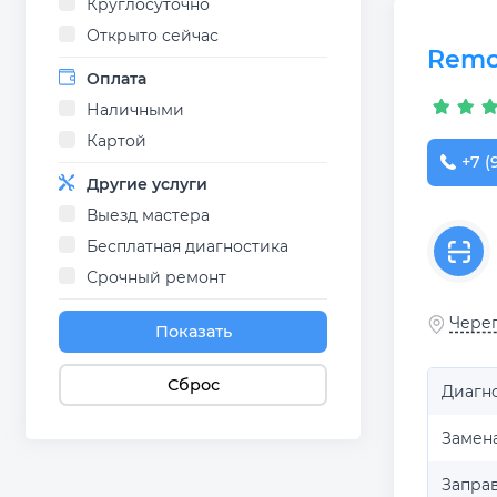
Круглосуточно
Открыто сейчас
Remo
Оплата
Наличными
Картой
+7 (
Другие услуги
Выезд мастера
Бесплатная диагностика
Срочный ремонт
Череп
Показать
Сброс
Диагн
Замен
Запра