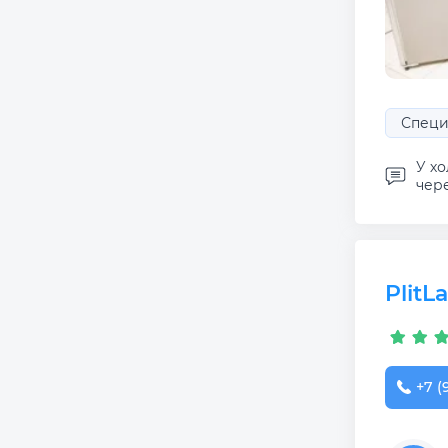
Специа
У х
чере
PlitL
+7 (