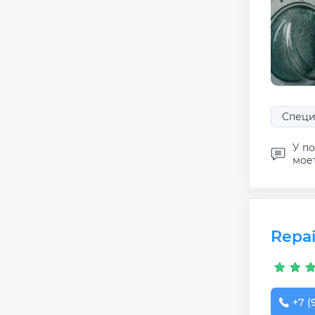
Специа
У п
моет
Repai
+7 (