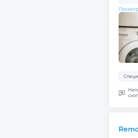
Посмотр
Специа
Неп
скоп
Rem