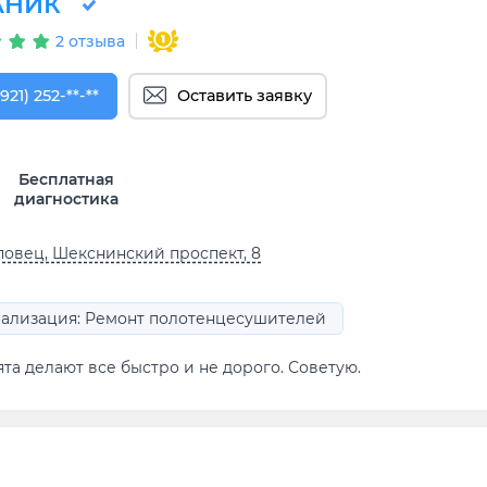
АНИК
2 отзыва
921) 252-83-68
921) 252-**-**
Оставить заявку
Бесплатная
диагностика
овец, Шекснинский проспект, 8
ализация: Ремонт полотенцесушителей
та делают все быстро и не дорого. Советую.