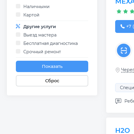
МЕХ
Наличными
Картой
+7 (
+7 (
Другие услуги
Выезд мастера
Бесплатная диагностика
Срочный ремонт
Показать
Череп
Сброс
Специ
Ребя
H2O