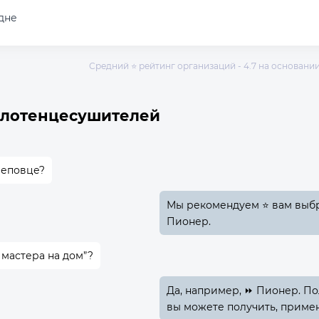
дне
Средний ⭐ рейтинг организаций - 4.7 на основании 
олотенцесушителей
реповце?
Мы рекомендуем ⭐ вам выбр
Пионер.
 мастера на дом”?
Да, например, ⏩ Пионер. По
вы можете получить, приме