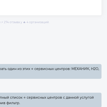
⚡ 274 отзыва у 🔥 4 организаций.
ать один из этих ⭐ сервисных центров: МЕХАНИК, H2O,
лный список ⭐ сервисных центров с данной услугой
нив фильтр.