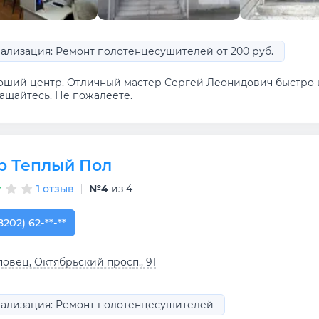
ализация: Ремонт полотенцесушителей от 200 руб.
оший центр. Отличный мастер Сергей Леонидович быстро 
ащайтесь. Не пожалеете.
р Теплый Пол
1 отзыв
№4
из 4
8202) 62-11-82
8202) 62-**-**
овец, Октябрьский просп., 91
ализация: Ремонт полотенцесушителей