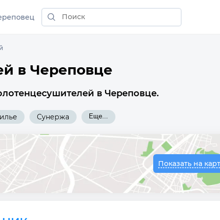
ереповец
й
й в Череповце
олотенцесушителей в Череповце.
илье
Сунержа
Еще...
Показать на кар