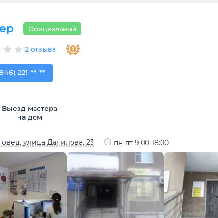
ер
Официальный
2 отзыва
846) 221-63-33
846) 221-**-**
Выезд мастера
на дом
овец, улица Данилова, 23
пн-пт 9:00-18:00