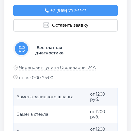
+7 (969) 777-50-55
+7 (969) 777-**-**
Оставить заявку
Бесплатная
диагностика
Череповец, улица Сталеваров, 24А
пн-вс 0:00-24:00
от 1200
Замена заливного шланга
руб.
от 1200
Замена стекла
руб.
от 1200