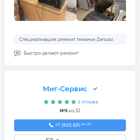
Специализация: ремонт техники Zanussi
Быстро делают ремонт!
Миг-Сервис
2 отзыва
№5
из 32
+7 (921) 831-05-32
+7 (921) 831-**-**