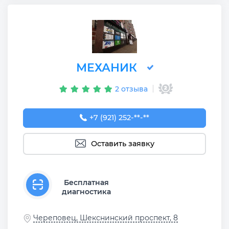
МЕХАНИК
2 отзыва
+7 (921) 252-83-68
+7 (921) 252-**-**
Оставить заявку
Бесплатная
диагностика
Череповец, Шекснинский проспект, 8