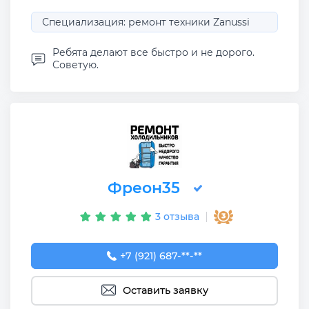
Специализация: ремонт техники Zanussi
Ребята делают все быстро и не дорого.
Советую.
Фреон35
3 отзыва
+7 (921) 687-85-34
+7 (921) 687-**-**
Оставить заявку