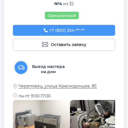
№4
из 32
Официальный
+7 (820) 254-31-88
+7 (820) 254-**-**
Оставить заявку
Выезд мастера
на дом
Череповец, улица Краснодонцев, 85
пн-пт 9:00-17:00